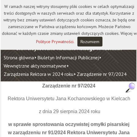
Kontakt
Biblioteka
Wydawnictwo
W ramach naszej witryny stosujemy pliki cookies w celach optymalizacji
Wirtualna Uczelnia
treści dostępnych w naszych serwisach oraz dla statystyk. Korzystanie z
witryny bez zmiany ustawień dotyczących cookies oznacza, że będą one
zamieszczane w Państwa urządzeniu końcowym. Możecie Państwo
dokonać w każdym czasie zmiany ustawień dotyczących cookies. Więcej w
Polityce Prywatności
.
Rozumiem
Uniwersytet Jana Kochanowskiego w Kielcach
Strona główna
Biuletyn Informacji Publicznej
Wewnętrzne akty normatywne
Zarządzenia Rektora w 2024 roku
Zarządzenie nr 97/2024
Zarządzenie nr 97/2024
Rektora Uniwersytetu Jana Kochanowskiego w Kielcach
z dnia 29 sierpnia 2024 roku
w sprawie sprostowania oczywistej omyłki pisarskiej
w zarządzeniu nr 91/2024 Rektora Uniwersytetu Jana