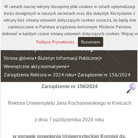
Kontakt
Biblioteka
Wydawnictwo
W ramach naszej witryny stosujemy pliki cookies w celach optymalizacji
Wirtualna Uczelnia
treści dostępnych w naszych serwisach oraz dla statystyk. Korzystanie z
witryny bez zmiany ustawień dotyczących cookies oznacza, że będą one
zamieszczane w Państwa urządzeniu końcowym. Możecie Państwo
dokonać w każdym czasie zmiany ustawień dotyczących cookies. Więcej w
Polityce Prywatności
.
Rozumiem
Uniwersytet Jana Kochanowskiego w Kielcach
Strona główna
Biuletyn Informacji Publicznej
Wewnętrzne akty normatywne
Zarządzenia Rektora w 2024 roku
Zarządzenie nr 156/2024
Zarządzenie nr 156/2024
Rektora Uniwersytetu Jana Kochanowskiego w Kielcach
z dnia 7 października 2024 roku
w sprawie powołania Uniwersyteckiej Komisji ds.