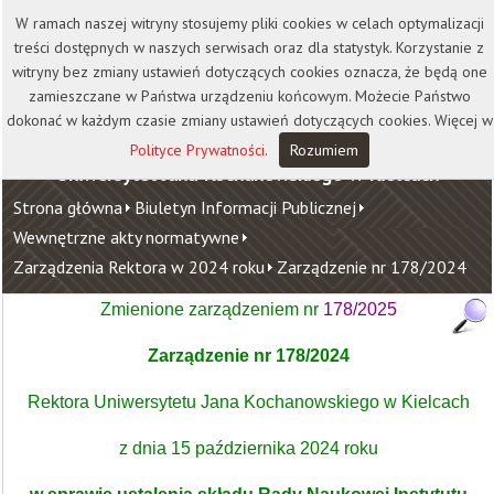
Kontakt
Biblioteka
Wydawnictwo
W ramach naszej witryny stosujemy pliki cookies w celach optymalizacji
Wirtualna Uczelnia
treści dostępnych w naszych serwisach oraz dla statystyk. Korzystanie z
witryny bez zmiany ustawień dotyczących cookies oznacza, że będą one
zamieszczane w Państwa urządzeniu końcowym. Możecie Państwo
dokonać w każdym czasie zmiany ustawień dotyczących cookies. Więcej w
Polityce Prywatności
.
Rozumiem
Uniwersytet Jana Kochanowskiego w Kielcach
Strona główna
Biuletyn Informacji Publicznej
Wewnętrzne akty normatywne
Zarządzenia Rektora w 2024 roku
Zarządzenie nr 178/2024
Zmienione zarządzeniem nr
178/2025
Zarządzenie nr 178/2024
Rektora Uniwersytetu Jana Kochanowskiego w Kielcach
z dnia 15 października 2024 roku