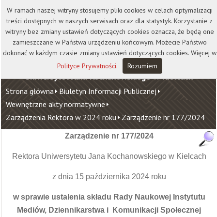
Kontakt
Biblioteka
Wydawnictwo
W ramach naszej witryny stosujemy pliki cookies w celach optymalizacji
Wirtualna Uczelnia
treści dostępnych w naszych serwisach oraz dla statystyk. Korzystanie z
witryny bez zmiany ustawień dotyczących cookies oznacza, że będą one
zamieszczane w Państwa urządzeniu końcowym. Możecie Państwo
dokonać w każdym czasie zmiany ustawień dotyczących cookies. Więcej w
Polityce Prywatności
.
Rozumiem
Uniwersytet Jana Kochanowskiego w Kielcach
Strona główna
Biuletyn Informacji Publicznej
Wewnętrzne akty normatywne
Zarządzenia Rektora w 2024 roku
Zarządzenie nr 177/2024
Zarządzenie nr 177/2024
Rektora Uniwersytetu Jana Kochanowskiego w Kielcach
z dnia 15 października 2024 roku
w sprawie ustalenia składu Rady Naukowej Instytutu
Mediów, Dziennikarstwa i Komunikacji Społecznej