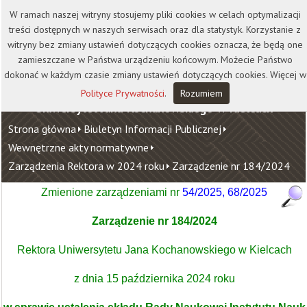
Kontakt
Biblioteka
Wydawnictwo
W ramach naszej witryny stosujemy pliki cookies w celach optymalizacji
Wirtualna Uczelnia
treści dostępnych w naszych serwisach oraz dla statystyk. Korzystanie z
witryny bez zmiany ustawień dotyczących cookies oznacza, że będą one
zamieszczane w Państwa urządzeniu końcowym. Możecie Państwo
dokonać w każdym czasie zmiany ustawień dotyczących cookies. Więcej w
Polityce Prywatności
.
Rozumiem
Uniwersytet Jana Kochanowskiego w Kielcach
Strona główna
Biuletyn Informacji Publicznej
Wewnętrzne akty normatywne
Zarządzenia Rektora w 2024 roku
Zarządzenie nr 184/2024
Zmienione zarządzeniami nr
54/2025
,
68/2025
Zarządzenie nr 184/2024
Rektora Uniwersytetu Jana Kochanowskiego w Kielcach
z dnia 15 października 2024 roku