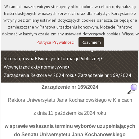
Kontakt
Biblioteka
Wydawnictwo
W ramach naszej witryny stosujemy pliki cookies w celach optymalizacji
Wirtualna Uczelnia
treści dostępnych w naszych serwisach oraz dla statystyk. Korzystanie z
witryny bez zmiany ustawień dotyczących cookies oznacza, że będą one
zamieszczane w Państwa urządzeniu końcowym. Możecie Państwo
dokonać w każdym czasie zmiany ustawień dotyczących cookies. Więcej w
Polityce Prywatności
.
Rozumiem
Uniwersytet Jana Kochanowskiego w Kielcach
Strona główna
Biuletyn Informacji Publicznej
Wewnętrzne akty normatywne
Zarządzenia Rektora w 2024 roku
Zarządzenie nr 169/2024
Zarządzenie nr 169/2024
Rektora Uniwersytetu Jana Kochanowskiego w Kielcach
z dnia 11 października 2024 roku
w sprawie wskazania terminu wyborów uzupełniających
do Senatu Uniwersytetu Jana Kochanowskiego