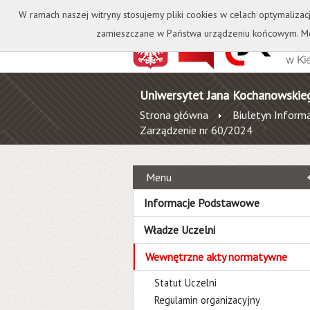
Kontakt
Biblioteka
W ramach naszej witryny stosujemy pliki cookies w celach optymalizac
zamieszczane w Państwa urządzeniu końcowym. Mo
Uniwersytet Jana Kochanowskie
Strona główna
Biuletyn Informa
Zarządzenie nr 60/2024
Menu
Informacje Podstawowe
Władze Uczelni
Wewnętrzne akty normatywne
Statut Uczelni
Regulamin organizacyjny