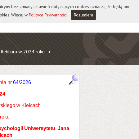
 witryny bez zmiany ustawień dotyczących cookies oznacza, że będą one
okies. Więcej w
Polityce Prywatności
.
Rozumiem
 Rektora w 2024 roku
nia nr
64/2026
24
skiego w Kielcach
 roku
sychologii Uniwersytetu Jana
lcach