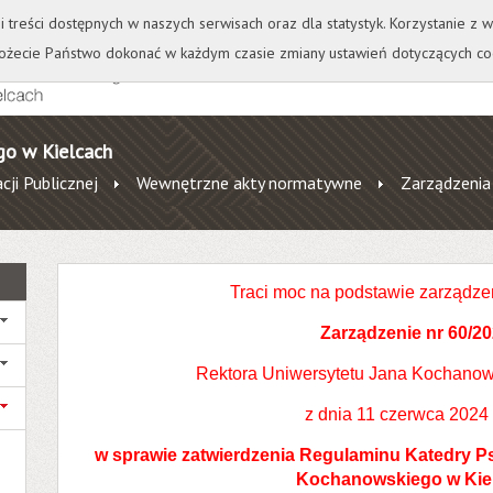
+
++
Wydawnictwo
Wirtualna Uczelnia
A
A
A
A
A
ji treści dostępnych w naszych serwisach oraz dla statystyk. Korzystanie z
żecie Państwo dokonać w każdym czasie zmiany ustawień dotyczących co
go w Kielcach
cji Publicznej
Wewnętrzne akty normatywne
Zarządzenia
Traci moc na podstawie zarządze
Zarządzenie nr
60/20
Rektora Uniwersytetu Jana Kochanow
z dnia 11 czerwca 2024
w sprawie zatwierdzenia Regulaminu
Katedry P
Kochanowskiego w Kie