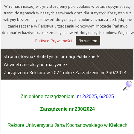
Kontakt
Biblioteka
Wydawnictwo
W ramach naszej witryny stosujemy pliki cookies w celach optymalizacji
Wirtualna Uczelnia
treści dostępnych w naszych serwisach oraz dla statystyk. Korzystanie z
witryny bez zmiany ustawień dotyczących cookies oznacza, że będą one
zamieszczane w Państwa urządzeniu końcowym. Możecie Państwo
dokonać w każdym czasie zmiany ustawień dotyczących cookies. Więcej w
Polityce Prywatności
.
Rozumiem
Uniwersytet Jana Kochanowskiego w Kielcach
Strona główna
Biuletyn Informacji Publicznej
Wewnętrzne akty normatywne
Zarządzenia Rektora w 2024 roku
Zarządzenie nr 230/2024
Zmienione zarządzeniami
nr
2/2025,
6/2025
Zarządzenie nr 230/2024
Rektora Uniwersytetu Jana Kochanowskiego w Kielcach