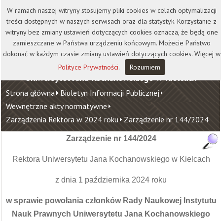
Kontakt
Biblioteka
Wydawnictwo
W ramach naszej witryny stosujemy pliki cookies w celach optymalizacji
Wirtualna Uczelnia
treści dostępnych w naszych serwisach oraz dla statystyk. Korzystanie z
witryny bez zmiany ustawień dotyczących cookies oznacza, że będą one
zamieszczane w Państwa urządzeniu końcowym. Możecie Państwo
dokonać w każdym czasie zmiany ustawień dotyczących cookies. Więcej w
Polityce Prywatności
.
Rozumiem
Uniwersytet Jana Kochanowskiego w Kielcach
Strona główna
Biuletyn Informacji Publicznej
Wewnętrzne akty normatywne
Zarządzenia Rektora w 2024 roku
Zarządzenie nr 144/2024
Zarządzenie nr 144/2024
Rektora Uniwersytetu Jana Kochanowskiego w Kielcach
z dnia 1 października 2024 roku
w sprawie powołania członków Rady Naukowej Instytutu
Nauk Prawnych Uniwersytetu Jana Kochanowskiego