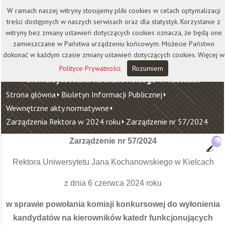
Kontakt
Biblioteka
Wydawnictwo
W ramach naszej witryny stosujemy pliki cookies w celach optymalizacji
Wirtualna Uczelnia
treści dostępnych w naszych serwisach oraz dla statystyk. Korzystanie z
witryny bez zmiany ustawień dotyczących cookies oznacza, że będą one
zamieszczane w Państwa urządzeniu końcowym. Możecie Państwo
dokonać w każdym czasie zmiany ustawień dotyczących cookies. Więcej w
Polityce Prywatności
.
Rozumiem
Uniwersytet Jana Kochanowskiego w Kielcach
Strona główna
Biuletyn Informacji Publicznej
Wewnętrzne akty normatywne
Zarządzenia Rektora w 2024 roku
Zarządzenie nr 57/2024
Zarządzenie nr 57/2024
Rektora Uniwersytetu Jana Kochanowskiego w Kielcach
z dnia 6 czerwca 2024 roku
w sprawie powołania komisji konkursowej do wyłonienia
kandydatów na kierowników katedr funkcjonujących