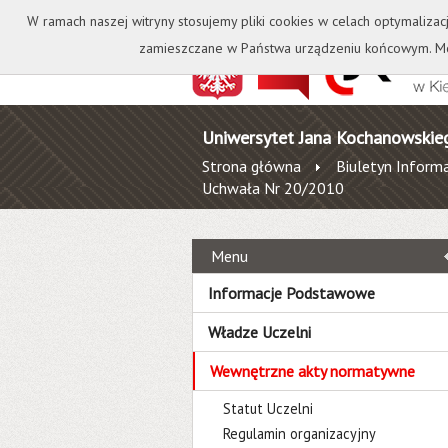
Kontakt
Biblioteka
W ramach naszej witryny stosujemy pliki cookies w celach optymalizac
zamieszczane w Państwa urządzeniu końcowym. Mo
Uniwersytet Jana Kochanowskie
Strona główna
Biuletyn Informa
Uchwała Nr 20/2010
Menu
Informacje Podstawowe
Władze Uczelni
Wewnętrzne akty normatywne
Statut Uczelni
Regulamin organizacyjny