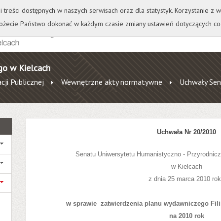
+
++
Wydawnictwo
Wirtualna Uczelnia
A
A
A
A
A
ji treści dostępnych w naszych serwisach oraz dla statystyk. Korzystanie z
żecie Państwo dokonać w każdym czasie zmiany ustawień dotyczących co
go w Kielcach
cji Publicznej
Wewnętrzne akty normatywne
Uchwały Sen
Uchwała Nr 20/2010
Senatu Uniwersytetu Humanistyczno - Przyrodni
w Kielcach
z dnia 25 marca 2010
ro
w sprawie
zatwierdzenia planu wydawniczego Fili
na 2010 rok