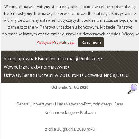
Kontakt
Biblioteka
Wydawnictwo
W ramach naszej witryny stosujemy pliki cookies w celach optymalizacji
Wirtualna Uczelnia
treści dostępnych w naszych serwisach oraz dla statystyk. Korzystanie z
witryny bez zmiany ustawień dotyczących cookies oznacza, że będą one
zamieszczane w Państwa urządzeniu końcowym. Możecie Państwo
dokonać w każdym czasie zmiany ustawień dotyczących cookies. Więcej w
Polityce Prywatności
.
Rozumiem
Uniwersytet Jana Kochanowskiego w Kielcach
Strona główna
Biuletyn Informacji Publicznej
Wewnętrzne akty normatywne
Uchwały Senatu Uczelni w 2010 roku
Uchwała Nr 68/2010
Uchwała Nr 68/2010
Senatu Uniwersytetu Humanistyczno-Przyrodniczego
Jana
Kochanowskiego w Kielcach
z dnia 16 grudnia 2010 roku