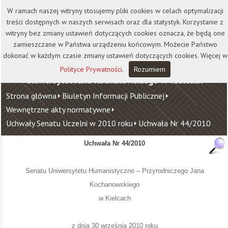
Kontakt
Biblioteka
Wydawnictwo
W ramach naszej witryny stosujemy pliki cookies w celach optymalizacji
Wirtualna Uczelnia
treści dostępnych w naszych serwisach oraz dla statystyk. Korzystanie z
witryny bez zmiany ustawień dotyczących cookies oznacza, że będą one
zamieszczane w Państwa urządzeniu końcowym. Możecie Państwo
dokonać w każdym czasie zmiany ustawień dotyczących cookies. Więcej w
Polityce Prywatności
.
Rozumiem
Uniwersytet Jana Kochanowskiego w Kielcach
Strona główna
Biuletyn Informacji Publicznej
Wewnętrzne akty normatywne
Uchwały Senatu Uczelni w 2010 roku
Uchwała Nr 44/2010
Uchwała Nr 44/2010
Senatu Uniwersytetu Humanistyczno – Przyrodniczego Jana
Kochanowskiego
w Kielcach
z dnia 30 września 2010
roku