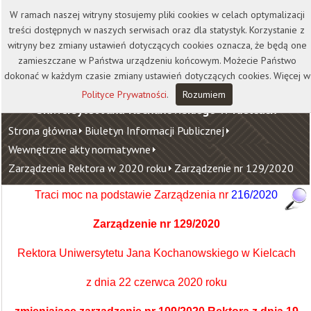
Kontakt
Biblioteka
Wydawnictwo
W ramach naszej witryny stosujemy pliki cookies w celach optymalizacji
Wirtualna Uczelnia
treści dostępnych w naszych serwisach oraz dla statystyk. Korzystanie z
witryny bez zmiany ustawień dotyczących cookies oznacza, że będą one
zamieszczane w Państwa urządzeniu końcowym. Możecie Państwo
dokonać w każdym czasie zmiany ustawień dotyczących cookies. Więcej w
Polityce Prywatności
.
Rozumiem
Uniwersytet Jana Kochanowskiego w Kielcach
Strona główna
Biuletyn Informacji Publicznej
Wewnętrzne akty normatywne
Zarządzenia Rektora w 2020 roku
Zarządzenie nr 129/2020
Traci moc na podstawie Zarządzenia
nr
216/2020
Zarządzenie nr 129/2020
Rektora Uniwersytetu Jana Kochanowskiego w Kielcach
z dnia 22 czerwca 2020 roku