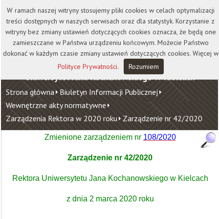
Kontakt
Biblioteka
Wydawnictwo
W ramach naszej witryny stosujemy pliki cookies w celach optymalizacji
Wirtualna Uczelnia
treści dostępnych w naszych serwisach oraz dla statystyk. Korzystanie z
witryny bez zmiany ustawień dotyczących cookies oznacza, że będą one
zamieszczane w Państwa urządzeniu końcowym. Możecie Państwo
dokonać w każdym czasie zmiany ustawień dotyczących cookies. Więcej w
Polityce Prywatności
.
Rozumiem
Uniwersytet Jana Kochanowskiego w Kielcach
Strona główna
Biuletyn Informacji Publicznej
Wewnętrzne akty normatywne
Zarządzenia Rektora w 2020 roku
Zarządzenie nr 42/2020
Zmienione
z
arządzeniem nr
108/2020
Zarządzenie nr 42/2020
Rektora Uniwersytetu Jana Kochanowskiego w Kielcach
z dnia 2 marca 2020 roku