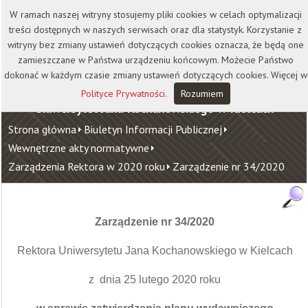
Kontakt
Biblioteka
Wydawnictwo
W ramach naszej witryny stosujemy pliki cookies w celach optymalizacji
Wirtualna Uczelnia
treści dostępnych w naszych serwisach oraz dla statystyk. Korzystanie z
witryny bez zmiany ustawień dotyczących cookies oznacza, że będą one
zamieszczane w Państwa urządzeniu końcowym. Możecie Państwo
dokonać w każdym czasie zmiany ustawień dotyczących cookies. Więcej w
Polityce Prywatności
.
Rozumiem
Uniwersytet Jana Kochanowskiego w Kielcach
Strona główna
Biuletyn Informacji Publicznej
Wewnętrzne akty normatywne
Zarządzenia Rektora w 2020 roku
Zarządzenie nr 34/2020
Zarządzenie nr 34/2020
Rektora Uniwersytetu Jana Kochanowskiego w Kielcach
z dnia 25 lutego 2020 roku