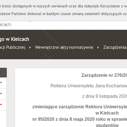
+
++
Wydawnictwo
Wirtualna Uczelnia
A
A
A
A
A
ji treści dostępnych w naszych serwisach oraz dla statystyk. Korzystanie z
żecie Państwo dokonać w każdym czasie zmiany ustawień dotyczących co
go w Kielcach
cji Publicznej
Wewnętrzne akty normatywne
Zarządzenia
Zarządzenie nr 276/2
Rektora Uniwersytetu Jana Kochanow
z dnia 9 listopada 2020
zmieniające zarządzenie Rektora Uniwersy
w Kielcach
nr 95/2020 z dnia 8 maja 2020 roku w spraw
studentów