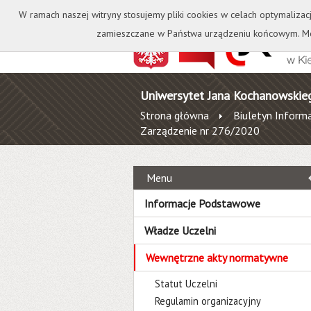
Kontakt
Biblioteka
W ramach naszej witryny stosujemy pliki cookies w celach optymalizac
zamieszczane w Państwa urządzeniu końcowym. Mo
Uniwersytet Jana Kochanowskie
Strona główna
Biuletyn Informa
Zarządzenie nr 276/2020
Menu
Informacje Podstawowe
Władze Uczelni
Wewnętrzne akty normatywne
Statut Uczelni
Regulamin organizacyjny