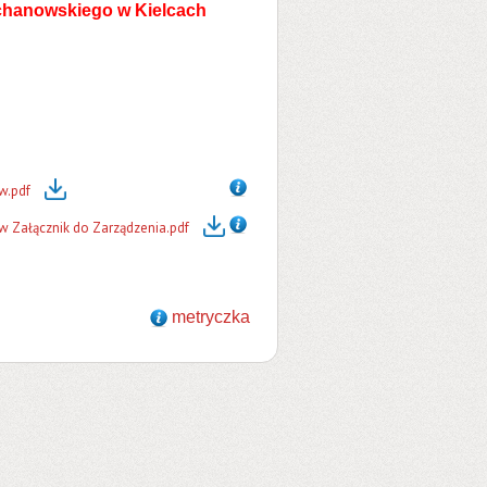
chanowskiego w Kielcach
w.pdf
w Załącznik do Zarządzenia.pdf
metryczka