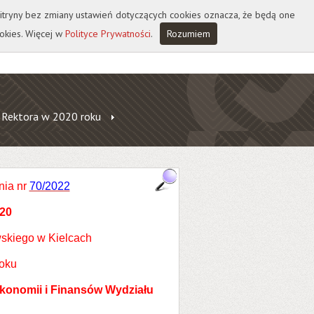
 witryny bez zmiany ustawień dotyczących cookies oznacza, że będą one
okies. Więcej w
Polityce Prywatności
.
Rozumiem
 Rektora w 2020 roku
nia nr
70/2022
20
skiego w Kielcach
roku
konomii i Finansów Wydziału