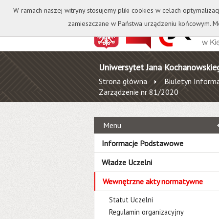
Kontakt
Biblioteka
W ramach naszej witryny stosujemy pliki cookies w celach optymalizac
zamieszczane w Państwa urządzeniu końcowym. Mo
Uniwersytet Jana Kochanowskie
Strona główna
Biuletyn Informa
Zarządzenie nr 81/2020
Menu
Informacje Podstawowe
Władze Uczelni
Wewnętrzne akty normatywne
Statut Uczelni
Regulamin organizacyjny