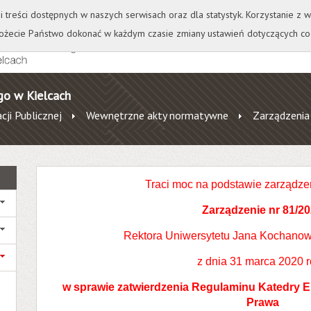
+
++
Wydawnictwo
Wirtualna Uczelnia
A
A
A
A
A
ji treści dostępnych w naszych serwisach oraz dla statystyk. Korzystanie z
żecie Państwo dokonać w każdym czasie zmiany ustawień dotyczących co
go w Kielcach
cji Publicznej
Wewnętrzne akty normatywne
Zarządzenia
Traci moc na podstawie zarządze
Zarządzenie nr
81/20
Rektora Uniwersytetu Jana Kochanow
z dnia 31 marca 2020 
w sprawie zatwierdzenia
Regulaminu Katedry E
Prawa