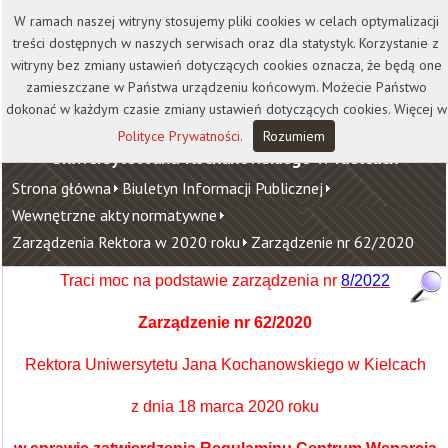
Kontakt
Biblioteka
Wydawnictwo
W ramach naszej witryny stosujemy pliki cookies w celach optymalizacji
Wirtualna Uczelnia
treści dostępnych w naszych serwisach oraz dla statystyk. Korzystanie z
witryny bez zmiany ustawień dotyczących cookies oznacza, że będą one
zamieszczane w Państwa urządzeniu końcowym. Możecie Państwo
dokonać w każdym czasie zmiany ustawień dotyczących cookies. Więcej w
Polityce Prywatności
.
Rozumiem
Uniwersytet Jana Kochanowskiego w Kielcach
Strona główna
Biuletyn Informacji Publicznej
Wewnętrzne akty normatywne
Zarządzenia Rektora w 2020 roku
Zarządzenie nr 62/2020
Traci moc na podstawie zarządzenia nr
8/2022
Zarządzenie nr
62/2020
Rektora Uniwersytetu Jana Kochanowskiego w Kielcach
z dnia 18 marca 2020 roku