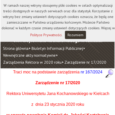
Kontakt
Biblioteka
Wydawnictwo
W ramach naszej witryny stosujemy pliki cookies w celach optymalizacji
Wirtualna Uczelnia
treści dostępnych w naszych serwisach oraz dla statystyk. Korzystanie z
witryny bez zmiany ustawień dotyczących cookies oznacza, że będą one
zamieszczane w Państwa urządzeniu końcowym. Możecie Państwo
dokonać w każdym czasie zmiany ustawień dotyczących cookies. Więcej w
Polityce Prywatności
.
Rozumiem
Uniwersytet Jana Kochanowskiego w Kielcach
Strona główna
Biuletyn Informacji Publicznej
Wewnętrzne akty normatywne
Zarządzenia Rektora w 2020 roku
Zarządzenie nr 17/2020
Traci moc na podstawie zarządzenia
nr 167/2024
Zarządzenie nr 17/2020
Rektora Uniwersytetu Jana Kochanowskiego w Kielcach
z dnia 23 stycznia 2020 roku