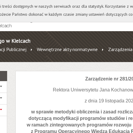
+
++
Wydawnictwo
Wirtualna Uczelnia
A
A
A
A
A
ji treści dostępnych w naszych serwisach oraz dla statystyk. Korzystanie z
żecie Państwo dokonać w każdym czasie zmiany ustawień dotyczących co
go w Kielcach
cji Publicznej
Wewnętrzne akty normatywne
Zarządzenia
Zarządzenie
nr 281/2
Rektora Uniwersytetu Jana Kochanow
z dnia 19 listopada 202
w sprawie metodyki obliczenia i zasad rozli
dotyczącą modyfikacji programów studiów i re
w ramach zintegrowanych programów rozwoju 
z Programu Operacyjnego Wiedza Edukacja 