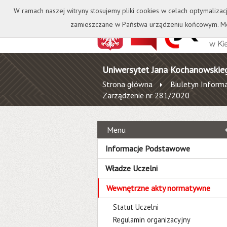
Kontakt
Biblioteka
W ramach naszej witryny stosujemy pliki cookies w celach optymalizac
zamieszczane w Państwa urządzeniu końcowym. Mo
Uniwersytet Jana Kochanowskie
Strona główna
Biuletyn Informa
Zarządzenie nr 281/2020
Menu
Informacje Podstawowe
Władze Uczelni
Wewnętrzne akty normatywne
Statut Uczelni
Regulamin organizacyjny