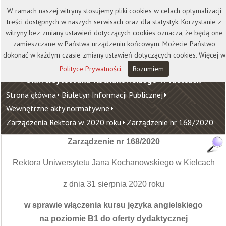
Kontakt
Biblioteka
Wydawnictwo
W ramach naszej witryny stosujemy pliki cookies w celach optymalizacji
Wirtualna Uczelnia
treści dostępnych w naszych serwisach oraz dla statystyk. Korzystanie z
witryny bez zmiany ustawień dotyczących cookies oznacza, że będą one
zamieszczane w Państwa urządzeniu końcowym. Możecie Państwo
dokonać w każdym czasie zmiany ustawień dotyczących cookies. Więcej w
Polityce Prywatności
.
Rozumiem
Uniwersytet Jana Kochanowskiego w Kielcach
Strona główna
Biuletyn Informacji Publicznej
Wewnętrzne akty normatywne
Zarządzenia Rektora w 2020 roku
Zarządzenie nr 168/2020
Zarządzenie nr 168/2020
Rektora Uniwersytetu Jana Kochanowskiego w Kielcach
z dnia 31 sierpnia 2020 roku
w sprawie włączenia kursu języka angielskiego
na poziomie B1 do oferty dydaktycznej