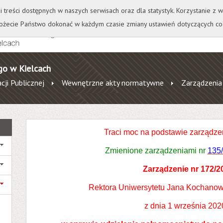
+
++
Wydawnictwo
Wirtualna Uczelnia
A
A
A
A
A
ji treści dostępnych w naszych serwisach oraz dla statystyk. Korzystanie z
żecie Państwo dokonać w każdym czasie zmiany ustawień dotyczących co
go w Kielcach
cji Publicznej
Wewnętrzne akty normatywne
Zarządzenia
Traci moc na podstawie zarządze
Zmienione zarządzeniami nr
135
Zarządzenie nr 172/2
Rektora Uniwersytetu Jana Kochanow
z dnia 1 września 2020