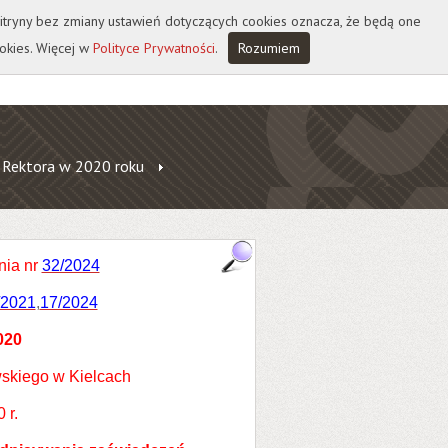
 witryny bez zmiany ustawień dotyczących cookies oznacza, że będą one
okies. Więcej w
Polityce Prywatności
.
Rozumiem
 Rektora w 2020 roku
nia nr
32/2024
/2021
,
17/2024
020
skiego w Kielcach
 r.