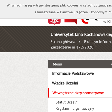
Kontakt
Biblioteka
W ramach naszej witryny stosujemy pliki cookies w celach optymalizac
zamieszczane w Państwa urządzeniu końcowym. Mo
Uniwersytet Jana Kochanowskie
Strona główna
Biuletyn Informa
Zarządzenie nr 172/2020
Menu
Informacje Podstawowe
Władze Uczelni
Wewnętrzne akty normatywne
Statut Uczelni
Regulamin organizacyjny