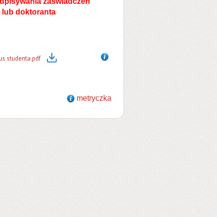
odpisywania zaświadczeń
 lub doktoranta
us studenta.pdf
metryczka