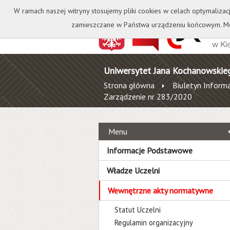
Kontakt
Biblioteka
W ramach naszej witryny stosujemy pliki cookies w celach optymalizac
zamieszczane w Państwa urządzeniu końcowym. Mo
Uniwersytet Jana Kochanowskie
Strona główna
Biuletyn Informa
Zarządzenie nr 283/2020
Menu
Informacje Podstawowe
Władze Uczelni
Wewnętrzne akty normatywne
Statut Uczelni
Regulamin organizacyjny