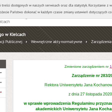
+
++
Wydawnictwo
Wirtualna Uczelnia
A
A
A
A
A
ji treści dostępnych w naszych serwisach oraz dla statystyk. Korzystanie z
żecie Państwo dokonać w każdym czasie zmiany ustawień dotyczących co
go w Kielcach
cji Publicznej
Wewnętrzne akty normatywne
Zarządzenia
Zmienione zarządzeniem nr
1
Zarządzenie nr 283/2
Rektora Uniwersytetu Jana Kochanow
z dnia 27 listopada 2020
w sprawie wprowadzenia Regulaminu przyznawa
akademickich Uniwersytetu Jana Kocha