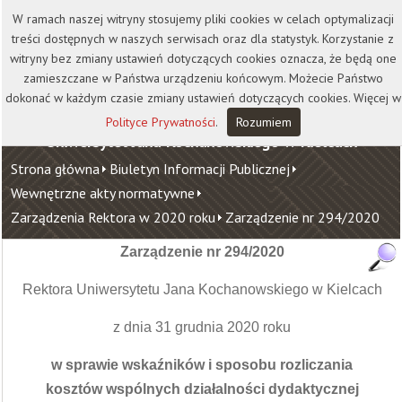
Kontakt
Biblioteka
Wydawnictwo
W ramach naszej witryny stosujemy pliki cookies w celach optymalizacji
Wirtualna Uczelnia
treści dostępnych w naszych serwisach oraz dla statystyk. Korzystanie z
witryny bez zmiany ustawień dotyczących cookies oznacza, że będą one
zamieszczane w Państwa urządzeniu końcowym. Możecie Państwo
dokonać w każdym czasie zmiany ustawień dotyczących cookies. Więcej w
Polityce Prywatności
.
Rozumiem
Uniwersytet Jana Kochanowskiego w Kielcach
Strona główna
Biuletyn Informacji Publicznej
Wewnętrzne akty normatywne
Zarządzenia Rektora w 2020 roku
Zarządzenie nr 294/2020
Zarządzenie nr 294/2020
Rektora Uniwersytetu Jana Kochanowskiego w Kielcach
z dnia 31 grudnia 2020 roku
w sprawie
wskaźników i sposobu rozliczania
kosztów wspólnych działalności dydaktycznej