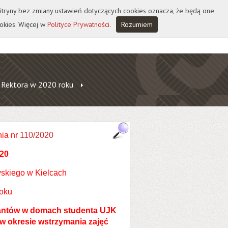
 witryny bez zmiany ustawień dotyczących cookies oznacza, że będą one
okies. Więcej w
Polityce Prywatności
.
Rozumiem
 Rektora w 2020 roku
ia nr
110/2020
020
skiego w Kielcach
roku
rantów w domach studenta UJK
w okresie wstrzymania zajęć