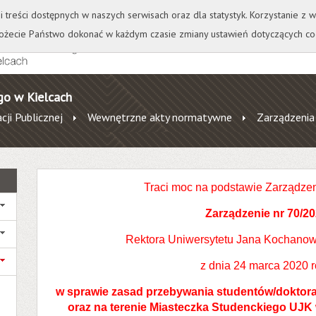
+
++
Wydawnictwo
Wirtualna Uczelnia
A
A
A
A
A
ji treści dostępnych w naszych serwisach oraz dla statystyk. Korzystanie z
żecie Państwo dokonać w każdym czasie zmiany ustawień dotyczących co
go w Kielcach
cji Publicznej
Wewnętrzne akty normatywne
Zarządzenia
Traci moc na podstawie
Zarządzen
Zarządzenie nr 70/2
Rektora Uniwersytetu Jana Kochanow
z dnia 24 marca 2020 
w sprawie zasad przebywania studentów/dokto
oraz na terenie Miasteczka Studenckiego UJK 