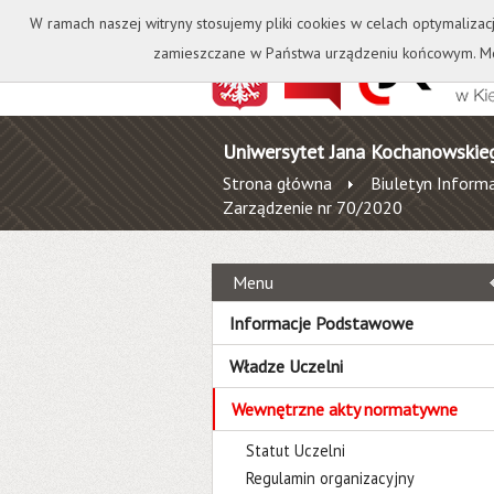
Kontakt
Biblioteka
W ramach naszej witryny stosujemy pliki cookies w celach optymalizac
zamieszczane w Państwa urządzeniu końcowym. Mo
Uniwersytet Jana Kochanowskie
Strona główna
Biuletyn Informa
Zarządzenie nr 70/2020
Menu
Informacje Podstawowe
Władze Uczelni
Wewnętrzne akty normatywne
Statut Uczelni
Regulamin organizacyjny