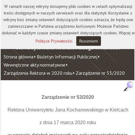
Kontakt
Biblioteka
Wydawnictwo
W ramach naszej witryny stosujemy pliki cookies w celach optymalizacji
Wirtualna Uczelnia
treści dostępnych w naszych serwisach oraz dla statystyk. Korzystanie z
witryny bez zmiany ustawień dotyczących cookies oznacza, że będą one
zamieszczane w Państwa urządzeniu końcowym. Możecie Państwo
dokonać w każdym czasie zmiany ustawień dotyczących cookies. Więcej w
Polityce Prywatności
.
Rozumiem
Uniwersytet Jana Kochanowskiego w Kielcach
Strona główna
Biuletyn Informacji Publicznej
Wewnętrzne akty normatywne
Zarządzenia Rektora w 2020 roku
Zarządzenie nr 53/2020
Zarządzenie nr 53/2020
Rektora Uniwersytetu Jana Kochanowskiego w Kielcach
z dnia 17 marca 2020 roku