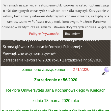
Kontakt
Biblioteka
Wydawnictwo
W ramach naszej witryny stosujemy pliki cookies w celach optymalizacji
Wirtualna Uczelnia
treści dostępnych w naszych serwisach oraz dla statystyk. Korzystanie z
witryny bez zmiany ustawień dotyczących cookies oznacza, że będą one
zamieszczane w Państwa urządzeniu końcowym. Możecie Państwo
dokonać w każdym czasie zmiany ustawień dotyczących cookies. Więcej w
Polityce Prywatności
.
Rozumiem
Uniwersytet Jana Kochanowskiego w Kielcach
Strona główna
Biuletyn Informacji Publicznej
Wewnętrzne akty normatywne
Zarządzenia Rektora w 2020 roku
Zarządzenie nr 56/2020
Zmienione Zarządzeniem
nr 271/2020
Zarządzenie nr
56/2020
Rektora Uniwersytetu Jana Kochanowskiego w Kielcach
z dnia 18 marca 2020 roku