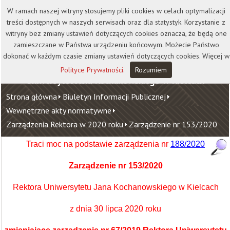
Kontakt
Biblioteka
Wydawnictwo
W ramach naszej witryny stosujemy pliki cookies w celach optymalizacji
Wirtualna Uczelnia
treści dostępnych w naszych serwisach oraz dla statystyk. Korzystanie z
witryny bez zmiany ustawień dotyczących cookies oznacza, że będą one
zamieszczane w Państwa urządzeniu końcowym. Możecie Państwo
dokonać w każdym czasie zmiany ustawień dotyczących cookies. Więcej w
Polityce Prywatności
.
Rozumiem
Uniwersytet Jana Kochanowskiego w Kielcach
Strona główna
Biuletyn Informacji Publicznej
Wewnętrzne akty normatywne
Zarządzenia Rektora w 2020 roku
Zarządzenie nr 153/2020
Traci moc na podstawie zarządzenia nr
188/2020
Zarządzenie nr 153/2020
Rektora Uniwersytetu Jana Kochanowskiego w Kielcach
z dnia 30 lipca 2020 roku