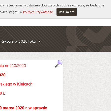
 witryny bez zmiany ustawień dotyczących cookies oznacza, że będą one
okies. Więcej w
Polityce Prywatności
.
Rozumiem
 Rektora w 2020 roku
ia nr
210/2020
020
skiego w Kielcach
 r.
9 marca 2020 r. w sprawie