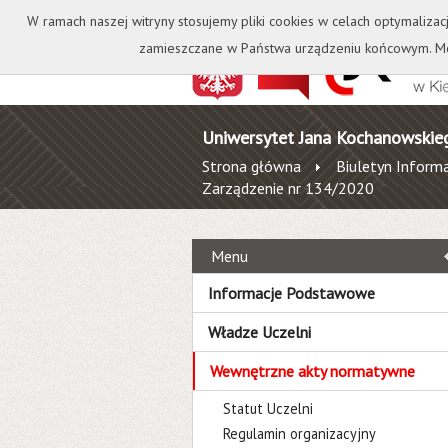
Kontakt
Biblioteka
W ramach naszej witryny stosujemy pliki cookies w celach optymalizac
zamieszczane w Państwa urządzeniu końcowym. Mo
Uniwersytet Jana Kochanowskie
Strona główna
Biuletyn Informa
Zarządzenie nr 134/2020
Menu
Informacje Podstawowe
Władze Uczelni
Wewnętrzne akty normatywne
Statut Uczelni
Regulamin organizacyjny