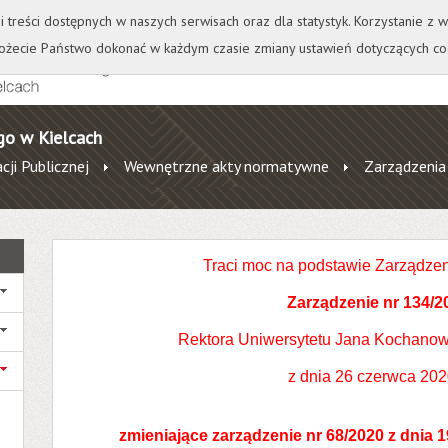
+
++
Wydawnictwo
Wirtualna Uczelnia
A
A
A
A
A
ji treści dostępnych w naszych serwisach oraz dla statystyk. Korzystanie z
żecie Państwo dokonać w każdym czasie zmiany ustawień dotyczących co
go w Kielcach
cji Publicznej
Wewnętrzne akty normatywne
Zarządzenia
Traci moc na podstawie Zarządzen
Zarządzenie nr 134/2
Rektora Uniwersytetu Jana Kochanow
z dnia 26 czerwca 2020
zmieniające zarządzenie nr 68/2020 z dnia 1