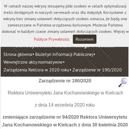
Kontakt
Biblioteka
Wydawnictwo
W ramach naszej witryny stosujemy pliki cookies w celach optymalizacji
Wirtualna Uczelnia
treści dostępnych w naszych serwisach oraz dla statystyk. Korzystanie z
witryny bez zmiany ustawień dotyczących cookies oznacza, że będą one
zamieszczane w Państwa urządzeniu końcowym. Możecie Państwo
dokonać w każdym czasie zmiany ustawień dotyczących cookies. Więcej w
Polityce Prywatności
.
Rozumiem
Uniwersytet Jana Kochanowskiego w Kielcach
Strona główna
Biuletyn Informacji Publicznej
Wewnętrzne akty normatywne
Zarządzenia Rektora w 2020 roku
Zarządzenie nr 190/2020
Zarządzenie nr 190/2020
Rektora Uniwersytetu Jana Kochanowskiego w Kielcach
z dnia 14 września 2020 roku
zmieniające zarządzenie nr 94/2020 Rektora Uniwersytetu
Jana Kochanowskiego w Kielcach z dnia 30 kwietnia 2020