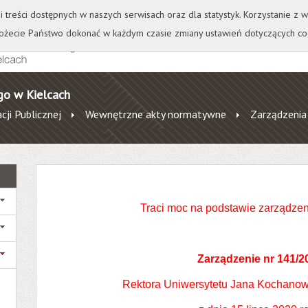
+
++
Wydawnictwo
Wirtualna Uczelnia
A
A
A
A
A
ji treści dostępnych w naszych serwisach oraz dla statystyk. Korzystanie z
żecie Państwo dokonać w każdym czasie zmiany ustawień dotyczących co
go w Kielcach
cji Publicznej
Wewnętrzne akty normatywne
Zarządzenia
Traci moc na podstawie zarządzen
Zarządzenie nr 141/2
Rektora Uniwersytetu Jana Kochanow