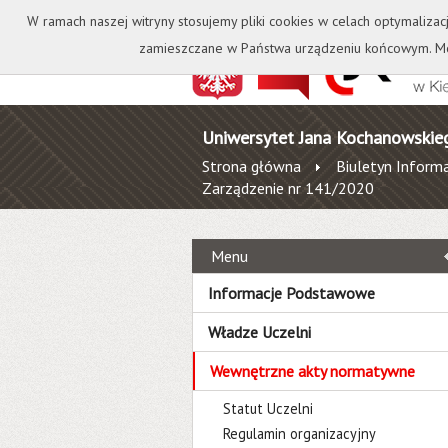
Kontakt
Biblioteka
W ramach naszej witryny stosujemy pliki cookies w celach optymalizac
zamieszczane w Państwa urządzeniu końcowym. Mo
Uniwersytet Jana Kochanowskie
Strona główna
Biuletyn Informa
Zarządzenie nr 141/2020
Menu
Informacje Podstawowe
Władze Uczelni
Wewnętrzne akty normatywne
Statut Uczelni
Regulamin organizacyjny