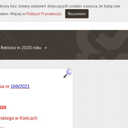
 witryny bez zmiany ustawień dotyczących cookies oznacza, że będą one
okies. Więcej w
Polityce Prywatności
.
Rozumiem
 Rektora w 2020 roku
ia nr
169/2021
020
skiego w Kielcach