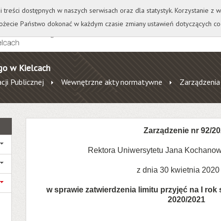
+
++
Wydawnictwo
Wirtualna Uczelnia
A
A
A
A
A
ji treści dostępnych w naszych serwisach oraz dla statystyk. Korzystanie z
żecie Państwo dokonać w każdym czasie zmiany ustawień dotyczących co
go w Kielcach
cji Publicznej
Wewnętrzne akty normatywne
Zarządzenia
Zarządzenie nr 92/2
Rektora Uniwersytetu Jana Kochanow
z dnia 30 kwietnia 2020
w sprawie zatwierdzenia limitu przyjęć na I ro
2020/2021