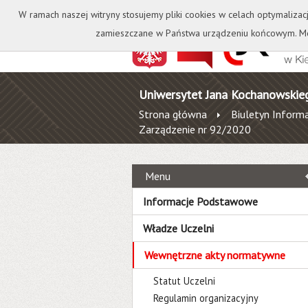
Kontakt
Biblioteka
W ramach naszej witryny stosujemy pliki cookies w celach optymalizac
zamieszczane w Państwa urządzeniu końcowym. Mo
Uniwersytet Jana Kochanowskie
Strona główna
Biuletyn Informa
Zarządzenie nr 92/2020
Menu
Informacje Podstawowe
Władze Uczelni
Wewnętrzne akty normatywne
Statut Uczelni
Regulamin organizacyjny