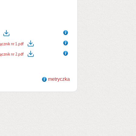
cznik nr 1.pdf
cznik nr 2.pdf
metryczka