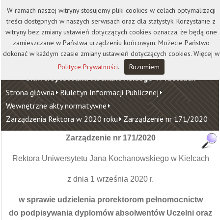
Kontakt
Biblioteka
Wydawnictwo
W ramach naszej witryny stosujemy pliki cookies w celach optymalizacji
Wirtualna Uczelnia
treści dostępnych w naszych serwisach oraz dla statystyk. Korzystanie z
witryny bez zmiany ustawień dotyczących cookies oznacza, że będą one
zamieszczane w Państwa urządzeniu końcowym. Możecie Państwo
dokonać w każdym czasie zmiany ustawień dotyczących cookies. Więcej w
Polityce Prywatności
.
Rozumiem
Uniwersytet Jana Kochanowskiego w Kielcach
Strona główna
Biuletyn Informacji Publicznej
Wewnętrzne akty normatywne
Zarządzenia Rektora w 2020 roku
Zarządzenie nr 171/2020
Zarządzenie nr 171/2020
Rektora Uniwersytetu Jana Kochanowskiego w Kielcach
z dnia 1 września 2020 r.
w sprawie udzielenia prorektorom pełnomocnictw
do podpisywania dyplomów absolwentów Uczelni oraz