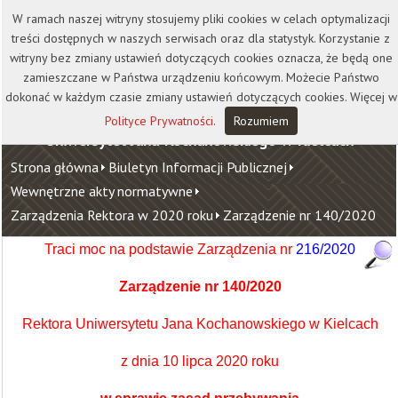
Kontakt
Biblioteka
Wydawnictwo
W ramach naszej witryny stosujemy pliki cookies w celach optymalizacji
Wirtualna Uczelnia
treści dostępnych w naszych serwisach oraz dla statystyk. Korzystanie z
witryny bez zmiany ustawień dotyczących cookies oznacza, że będą one
zamieszczane w Państwa urządzeniu końcowym. Możecie Państwo
dokonać w każdym czasie zmiany ustawień dotyczących cookies. Więcej w
Polityce Prywatności
.
Rozumiem
Uniwersytet Jana Kochanowskiego w Kielcach
Strona główna
Biuletyn Informacji Publicznej
Wewnętrzne akty normatywne
Zarządzenia Rektora w 2020 roku
Zarządzenie nr 140/2020
Traci moc na podstawie Zarządzenia
nr
216/2020
Zarządzenie nr 140/2020
Rektora Uniwersytetu Jana Kochanowskiego w Kielcach
z dnia 10 lipca 2020 roku