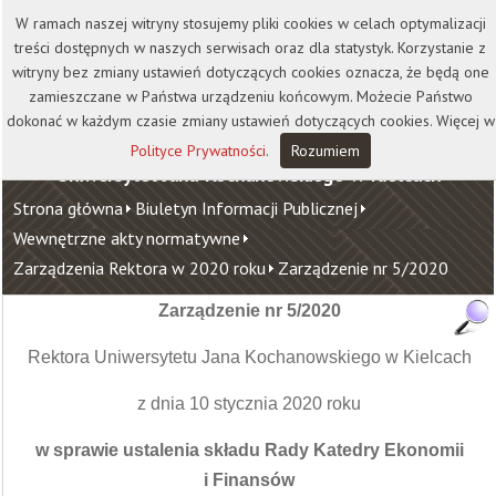
Kontakt
Biblioteka
Wydawnictwo
W ramach naszej witryny stosujemy pliki cookies w celach optymalizacji
Wirtualna Uczelnia
treści dostępnych w naszych serwisach oraz dla statystyk. Korzystanie z
witryny bez zmiany ustawień dotyczących cookies oznacza, że będą one
zamieszczane w Państwa urządzeniu końcowym. Możecie Państwo
dokonać w każdym czasie zmiany ustawień dotyczących cookies. Więcej w
Polityce Prywatności
.
Rozumiem
Uniwersytet Jana Kochanowskiego w Kielcach
Strona główna
Biuletyn Informacji Publicznej
Wewnętrzne akty normatywne
Zarządzenia Rektora w 2020 roku
Zarządzenie nr 5/2020
Zarządzenie nr 5/2020
Rektora Uniwersytetu Jana Kochanowskiego w Kielcach
z dnia 10 stycznia 2020 roku
w sprawie ustalenia składu Rady Katedry Ekonomii
i Finansów