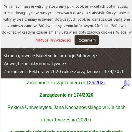
Kontakt
Biblioteka
Wydawnictwo
W ramach naszej witryny stosujemy pliki cookies w celach optymalizacji
Wirtualna Uczelnia
treści dostępnych w naszych serwisach oraz dla statystyk. Korzystanie z
witryny bez zmiany ustawień dotyczących cookies oznacza, że będą one
zamieszczane w Państwa urządzeniu końcowym. Możecie Państwo
dokonać w każdym czasie zmiany ustawień dotyczących cookies. Więcej w
Polityce Prywatności
.
Rozumiem
Uniwersytet Jana Kochanowskiego w Kielcach
Strona główna
Biuletyn Informacji Publicznej
Wewnętrzne akty normatywne
Zarządzenia Rektora w 2020 roku
Zarządzenie nr 174/2020
Zmienione zarządzeniem nr
135/2021
Zarządzenie nr 174/2020
Rektora Uniwersytetu Jana Kochanowskiego w Kielcach
z dnia 1 września 2020 r.