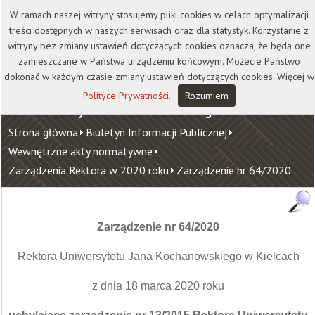
Kontakt
Biblioteka
Wydawnictwo
W ramach naszej witryny stosujemy pliki cookies w celach optymalizacji
Wirtualna Uczelnia
treści dostępnych w naszych serwisach oraz dla statystyk. Korzystanie z
witryny bez zmiany ustawień dotyczących cookies oznacza, że będą one
zamieszczane w Państwa urządzeniu końcowym. Możecie Państwo
dokonać w każdym czasie zmiany ustawień dotyczących cookies. Więcej w
Polityce Prywatności
.
Rozumiem
Uniwersytet Jana Kochanowskiego w Kielcach
Strona główna
Biuletyn Informacji Publicznej
Wewnętrzne akty normatywne
Zarządzenia Rektora w 2020 roku
Zarządzenie nr 64/2020
Zarządzenie nr 64/2020
Rektora Uniwersytetu Jana Kochanowskiego w Kielcach
z dnia 18 marca 2020 roku