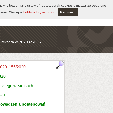
 witryny bez zmiany ustawień dotyczących cookies oznacza, że będą one
okies. Więcej w
Polityce Prywatności
.
Rozumiem
 Rektora w 2020 roku
2020
156/2020
020
skiego w Kielcach
oku
prowadzenia postępowań