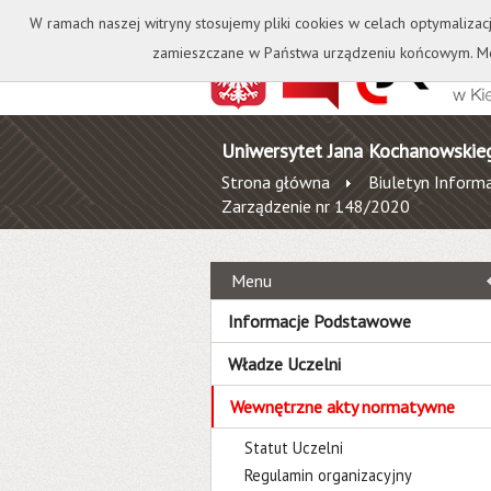
Kontakt
Biblioteka
W ramach naszej witryny stosujemy pliki cookies w celach optymalizac
zamieszczane w Państwa urządzeniu końcowym. Mo
Uniwersytet Jana Kochanowskie
Strona główna
Biuletyn Informa
Zarządzenie nr 148/2020
Menu
Informacje Podstawowe
Władze Uczelni
Wewnętrzne akty normatywne
Statut Uczelni
Regulamin organizacyjny