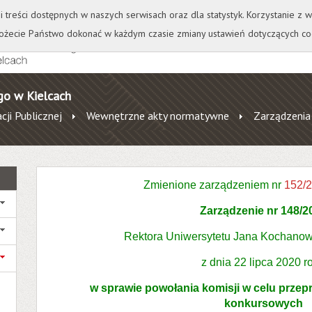
+
++
Wydawnictwo
Wirtualna Uczelnia
A
A
A
A
A
ji treści dostępnych w naszych serwisach oraz dla statystyk. Korzystanie z
żecie Państwo dokonać w każdym czasie zmiany ustawień dotyczących co
go w Kielcach
cji Publicznej
Wewnętrzne akty normatywne
Zarządzenia
Zmienione zarządzeniem nr
152/
Zarządzenie nr
148/2
Rektora Uniwersytetu Jana Kochanow
z dnia 22 lipca 2020 r
w sprawie powołania komisji w celu prze
konkursowych