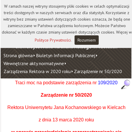
Kontakt
Biblioteka
Wydawnictwo
W ramach naszej witryny stosujemy pliki cookies w celach optymalizacji
Wirtualna Uczelnia
treści dostępnych w naszych serwisach oraz dla statystyk. Korzystanie z
witryny bez zmiany ustawień dotyczących cookies oznacza, że będą one
zamieszczane w Państwa urządzeniu końcowym. Możecie Państwo
dokonać w każdym czasie zmiany ustawień dotyczących cookies. Więcej w
Polityce Prywatności
.
Rozumiem
Uniwersytet Jana Kochanowskiego w Kielcach
Strona główna
Biuletyn Informacji Publicznej
Wewnętrzne akty normatywne
Zarządzenia Rektora w 2020 roku
Zarządzenie nr 50/2020
Traci moc na podstawie zarządzenia nr
109/2020
Zarządzenie nr 50/2020
Rektora Uniwersytetu Jana Kochanowskiego w Kielcach
z dnia 13 marca 2020 roku