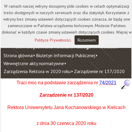
Kontakt
Biblioteka
Wydawnictwo
W ramach naszej witryny stosujemy pliki cookies w celach optymalizacji
Wirtualna Uczelnia
treści dostępnych w naszych serwisach oraz dla statystyk. Korzystanie z
witryny bez zmiany ustawień dotyczących cookies oznacza, że będą one
zamieszczane w Państwa urządzeniu końcowym. Możecie Państwo
dokonać w każdym czasie zmiany ustawień dotyczących cookies. Więcej w
Polityce Prywatności
.
Rozumiem
Uniwersytet Jana Kochanowskiego w Kielcach
Strona główna
Biuletyn Informacji Publicznej
Wewnętrzne akty normatywne
Zarządzenia Rektora w 2020 roku
Zarządzenie nr 137/2020
Traci moc na podstawie zarządzenia nr
74/2021
Zarządzenie nr 137/2020
Rektora Uniwersytetu Jana Kochanowskiego w Kielcach
z dnia 30 czerwca 2020 roku