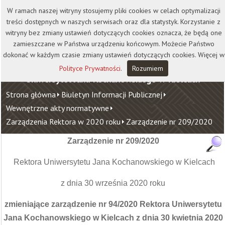
Kontakt
Biblioteka
Wydawnictwo
W ramach naszej witryny stosujemy pliki cookies w celach optymalizacji
Wirtualna Uczelnia
treści dostępnych w naszych serwisach oraz dla statystyk. Korzystanie z
witryny bez zmiany ustawień dotyczących cookies oznacza, że będą one
zamieszczane w Państwa urządzeniu końcowym. Możecie Państwo
dokonać w każdym czasie zmiany ustawień dotyczących cookies. Więcej w
Polityce Prywatności
.
Rozumiem
Uniwersytet Jana Kochanowskiego w Kielcach
Strona główna
Biuletyn Informacji Publicznej
Wewnętrzne akty normatywne
Zarządzenia Rektora w 2020 roku
Zarządzenie nr 209/2020
Zarządzenie nr 209/2020
Rektora Uniwersytetu Jana Kochanowskiego w Kielcach
z dnia 30 września 2020 roku
zmieniające zarządzenie nr 94/2020 Rektora Uniwersytetu
Jana Kochanowskiego w Kielcach z dnia 30 kwietnia 2020