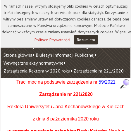
Kontakt
Biblioteka
Wydawnictwo
W ramach naszej witryny stosujemy pliki cookies w celach optymalizacji
Wirtualna Uczelnia
treści dostępnych w naszych serwisach oraz dla statystyk. Korzystanie z
witryny bez zmiany ustawień dotyczących cookies oznacza, że będą one
zamieszczane w Państwa urządzeniu końcowym. Możecie Państwo
dokonać w każdym czasie zmiany ustawień dotyczących cookies. Więcej w
Polityce Prywatności
.
Rozumiem
Uniwersytet Jana Kochanowskiego w Kielcach
Strona główna
Biuletyn Informacji Publicznej
Wewnętrzne akty normatywne
Zarządzenia Rektora w 2020 roku
Zarządzenie nr 221/2020
Traci moc na podstawie zarządzenia nr
59/2021
Zarządzenie nr 221/2020
Rektora Uniwersytetu Jana Kochanowskiego w Kielcach
z dnia 8 października 2020 roku