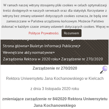
Kontakt
Biblioteka
Wydawnictwo
W ramach naszej witryny stosujemy pliki cookies w celach optymalizacji
Wirtualna Uczelnia
treści dostępnych w naszych serwisach oraz dla statystyk. Korzystanie z
witryny bez zmiany ustawień dotyczących cookies oznacza, że będą one
zamieszczane w Państwa urządzeniu końcowym. Możecie Państwo
dokonać w każdym czasie zmiany ustawień dotyczących cookies. Więcej w
Polityce Prywatności
.
Rozumiem
Uniwersytet Jana Kochanowskiego w Kielcach
Strona główna
Biuletyn Informacji Publicznej
Wewnętrzne akty normatywne
Zarządzenia Rektora w 2020 roku
Zarządzenie nr 270/2020
Zarządzenie nr
270/2020
Rektora Uniwersytetu Jana Kochanowskiego w Kielcach
z dnia 3 listopada 2020 roku
zmieniające zarządzenie nr 84/2020 Rektora Uniwersytetu
Jana Kochanowskiego