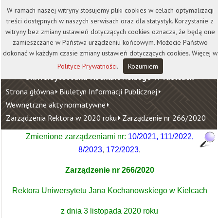
Kontakt
Biblioteka
Wydawnictwo
W ramach naszej witryny stosujemy pliki cookies w celach optymalizacji
Wirtualna Uczelnia
treści dostępnych w naszych serwisach oraz dla statystyk. Korzystanie z
witryny bez zmiany ustawień dotyczących cookies oznacza, że będą one
zamieszczane w Państwa urządzeniu końcowym. Możecie Państwo
dokonać w każdym czasie zmiany ustawień dotyczących cookies. Więcej w
Polityce Prywatności
.
Rozumiem
Uniwersytet Jana Kochanowskiego w Kielcach
Strona główna
Biuletyn Informacji Publicznej
Wewnętrzne akty normatywne
Zarządzenia Rektora w 2020 roku
Zarządzenie nr 266/2020
Zmienione zarządzeniami nr:
10/2021
,
111/2022
,
8/2023
,
172/2023
,
Zarządzenie nr 266/2020
Rektora Uniwersytetu Jana Kochanowskiego w Kielcach
z dnia 3 listopada 2020 roku