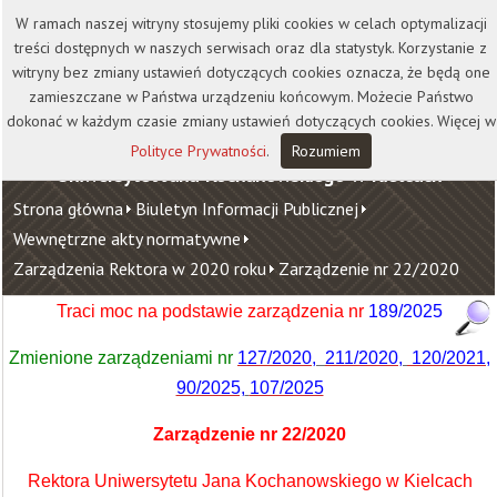
Kontakt
Biblioteka
Wydawnictwo
W ramach naszej witryny stosujemy pliki cookies w celach optymalizacji
Wirtualna Uczelnia
treści dostępnych w naszych serwisach oraz dla statystyk. Korzystanie z
witryny bez zmiany ustawień dotyczących cookies oznacza, że będą one
zamieszczane w Państwa urządzeniu końcowym. Możecie Państwo
dokonać w każdym czasie zmiany ustawień dotyczących cookies. Więcej w
Polityce Prywatności
.
Rozumiem
Uniwersytet Jana Kochanowskiego w Kielcach
Strona główna
Biuletyn Informacji Publicznej
Wewnętrzne akty normatywne
Zarządzenia Rektora w 2020 roku
Zarządzenie nr 22/2020
Traci moc na podstawie zarządzenia nr
189/2025
Zmienione zarządzeniami nr
127/2020,
211/2020
,
120/2021
,
90/2025,
107/2025
Zarządzenie nr 22/2020
Rektora Uniwersytetu Jana Kochanowskiego w Kielcach