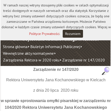
Kontakt
Biblioteka
Wydawnictwo
W ramach naszej witryny stosujemy pliki cookies w celach optymalizacji
Wirtualna Uczelnia
treści dostępnych w naszych serwisach oraz dla statystyk. Korzystanie z
witryny bez zmiany ustawień dotyczących cookies oznacza, że będą one
zamieszczane w Państwa urządzeniu końcowym. Możecie Państwo
dokonać w każdym czasie zmiany ustawień dotyczących cookies. Więcej w
Polityce Prywatności
.
Rozumiem
Uniwersytet Jana Kochanowskiego w Kielcach
Strona główna
Biuletyn Informacji Publicznej
Wewnętrzne akty normatywne
Zarządzenia Rektora w 2020 roku
Zarządzenie nr 147/2020
Zarządzenie nr 147/2020
Rektora Uniwersytetu Jana Kochanowskiego w Kielcach
z dnia 20 lipca 2020 roku
w sprawie sprostowania omyłki pisarskiej w zarządzeniu nr
104/2020
Rektora Uniwersytetu Jana Kochanowskiego