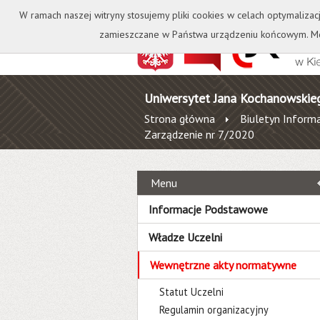
Kontakt
Biblioteka
W ramach naszej witryny stosujemy pliki cookies w celach optymalizac
zamieszczane w Państwa urządzeniu końcowym. Mo
Uniwersytet Jana Kochanowskie
Strona główna
Biuletyn Informa
Zarządzenie nr 7/2020
Menu
Informacje Podstawowe
Władze Uczelni
Wewnętrzne akty normatywne
Statut Uczelni
Regulamin organizacyjny