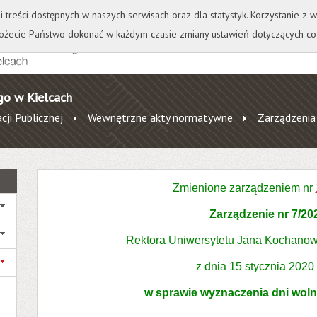
+
++
Wydawnictwo
Wirtualna Uczelnia
A
A
A
A
A
ji treści dostępnych w naszych serwisach oraz dla statystyk. Korzystanie z
żecie Państwo dokonać w każdym czasie zmiany ustawień dotyczących co
go w Kielcach
cji Publicznej
Wewnętrzne akty normatywne
Zarządzenia
Zmienione zarządzeniem nr
Zarządzenie nr 7/20
Rektora Uniwersytetu Jana Kochanow
z dnia 15 stycznia 2020
w sprawie wyznaczenia dni woln