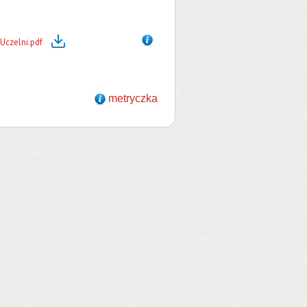
Uczelni.pdf
metryczka