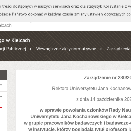
+
++
Wydawnictwo
Wirtualna Uczelnia
A
A
A
A
A
ji treści dostępnych w naszych serwisach oraz dla statystyk. Korzystanie z
żecie Państwo dokonać w każdym czasie zmiany ustawień dotyczących co
go w Kielcach
cji Publicznej
Wewnętrzne akty normatywne
Zarządzenia
Zarządzenie nr 230/2
Rektora Uniwersytetu Jana Kochanow
z dnia 14 października 20
w sprawie powołania członków Rady Nauko
Uniwersytetu Jana Kochanowskiego w Kielcac
w grupie pracowników badawczych i badawczo-
w instytucie, którzy posiadają tytuł profesora