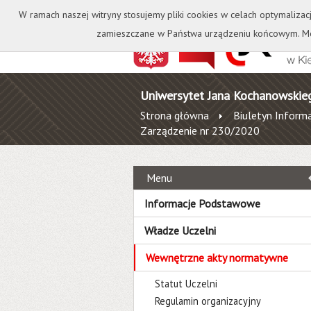
Kontakt
Biblioteka
W ramach naszej witryny stosujemy pliki cookies w celach optymalizac
zamieszczane w Państwa urządzeniu końcowym. Mo
Uniwersytet Jana Kochanowskie
Strona główna
Biuletyn Informa
Zarządzenie nr 230/2020
Menu
Informacje Podstawowe
Władze Uczelni
Wewnętrzne akty normatywne
Statut Uczelni
Regulamin organizacyjny