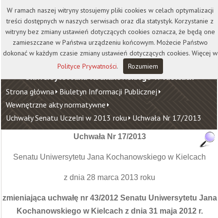
Kontakt
Biblioteka
Wydawnictwo
W ramach naszej witryny stosujemy pliki cookies w celach optymalizacji
Wirtualna Uczelnia
treści dostępnych w naszych serwisach oraz dla statystyk. Korzystanie z
witryny bez zmiany ustawień dotyczących cookies oznacza, że będą one
zamieszczane w Państwa urządzeniu końcowym. Możecie Państwo
dokonać w każdym czasie zmiany ustawień dotyczących cookies. Więcej w
Polityce Prywatności
.
Rozumiem
Uniwersytet Jana Kochanowskiego w Kielcach
Strona główna
Biuletyn Informacji Publicznej
Wewnętrzne akty normatywne
Uchwały Senatu Uczelni w 2013 roku
Uchwała Nr 17/2013
Uchwała Nr 17/2013
Senatu Uniwersytetu Jana Kochanowskiego w Kielcach
z dnia 28 marca 2013 roku
zmieniająca uchwałę nr 43/2012 Senatu Uniwersytetu Jana
Kochanowskiego w Kielcach z dnia 31 maja 2012 r.